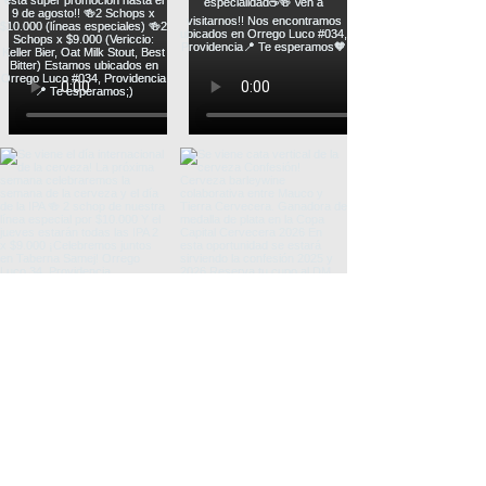
Mostrar más
Orrego Luco 034 -
Providencia